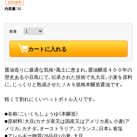
送料無料
内容量：1L
数量
カートに入れる
醤油造りに最適な気候・風土に恵まれ、醤油醸造４００年の
歴史ある小豆島にて、伝承された技術で丸大豆、小麦を原料
に、じっくりと熟成させたＪＡＳ規格本醸造醤油です。
軽くて割れにくいペットボトル入りです。
■名称：こいくちしょうゆ（本醸造）
■原材料：大豆(カナダ産又は国産又はアメリカ産)、小麦(ア
メリカ、カナダ、オーストラリア、フランス、日本)、食塩
■アレルギー物質(28品目):小麦、大豆