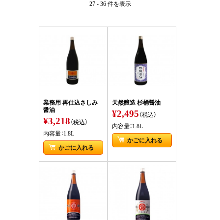
27 - 36 件
を表示
業務用 再仕込さしみ
天然醸造 杉桶醤油
醤油
¥2,495
（税込）
¥3,218
（税込）
内容量：1.8L
内容量：1.8L
かごに入れる
かごに入れる