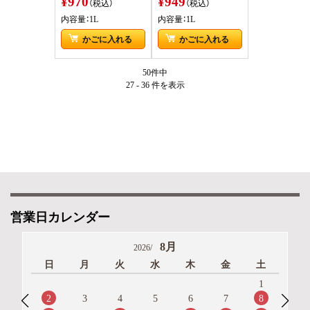
¥970
¥949
（税込）
（税込）
内容量：1L
内容量：1L
かごに入れる
かごに入れる
50件中
27 - 36 件
を表示
営業日カレンダー
8月
2026/
日
月
火
水
木
金
土
1
2
8
3
4
5
6
7