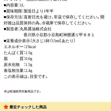
■内容量：1L
■賞味期限：製造日より1年半
■保存方法：直射日光を避け、常温で保存してください。開
封後は品質保持の為、冷蔵庫で保存してください。
■製造者：丸島醤油株式会社
香川県小豆郡小豆島町神懸通り甲８８１
■栄養成分表示（大さじ1杯（15ml）あたり）
エネルギー：15kcal
たんぱく質：1.5g
脂 質：0.0g
炭水化物 ：1.5g
食塩相当量：2.4g
この表示値は、目安です。
※
は軽減税率対象商品です。
最近チェックした商品