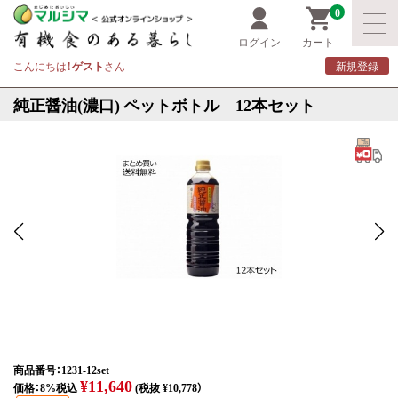
0
ログイン
カート
こんにちは！
ゲスト
さん
新規登録
純正醤油(濃口) ペットボトル 12本セット
商品番号：1231-12set
¥11,640
価格：8%税込
(税抜 ¥10,778）