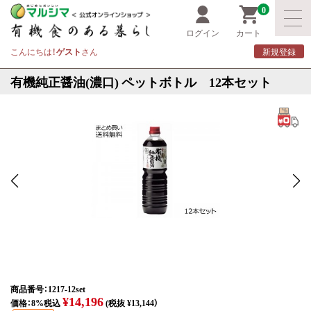
0
ログイン
カート
こんにちは！
ゲスト
さん
新規登録
有機純正醤油(濃口) ペットボトル 12本セット
商品番号：1217-12set
¥14,196
価格：8%税込
(税抜 ¥13,144）