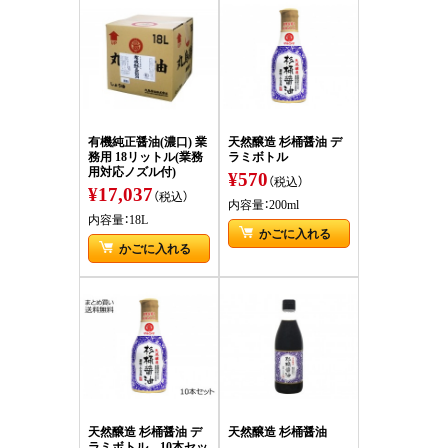
有機純正醤油(濃口) 業
天然醸造 杉桶醤油 デ
務用 18リットル(業務
ラミボトル
用対応ノズル付)
¥570
（税込）
¥17,037
（税込）
内容量：200ml
内容量：18L
かごに入れる
かごに入れる
天然醸造 杉桶醤油 デ
天然醸造 杉桶醤油
ラミボトル 10本セッ