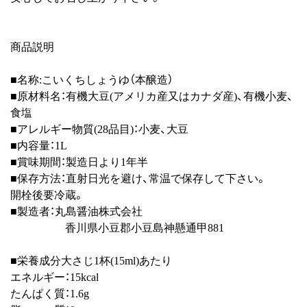
商品説明
■名称:こいくちしょうゆ（本醸造）
■原材料名：有機大豆(アメリカ産又はカナダ産)、有機小麦、
食塩
■アレルギー物質(28品目)：小麦、大豆
■内容量：1L
■賞味期間：製造日より1年半
■保存方法：直射日光を避け、常温で保存して下さい。
開栓後要冷蔵。
■製造者：丸島醤油株式会社
香川県小豆郡小豆島神懸通甲881
■栄養成分大さじ1杯(15ml)あたり
エネルギー：15kcal
たんぱく質：1.6g