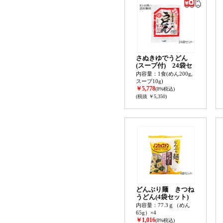
さぬきゆでうどん
(スープ付) 24袋セ
ット
内容量：1食(めん200g,
スープ10g)
￥5,778
(8%税込)
(税抜 ￥5,350)
どんぶり麺 きつね
うどん(4袋セット)
内容量：77.3ｇ（めん
65g）×4
￥1,016
(8%税込)