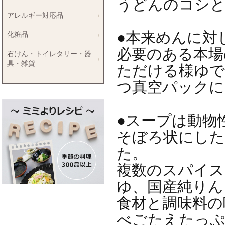
うどんのコシと
アレルギー対応品
●本来めんに対
化粧品
必要のある本場
石けん・トイレタリー・器
具・雑貨
ただける様ゆで
つ真空パックに
●スープは動物
そぼろ状にした
た。
複数のスパイス
ゆ、国産純りん
食材と調味料の
べごたえたっぷ