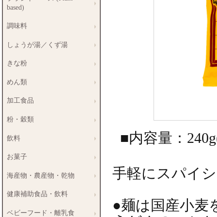
based)
調味料
しょうが湯／くず湯
きな粉
めん類
加工食品
粉・穀類
■内容量：240g
飲料
お菓子
手軽にスパイシ
海産物・農産物・乾物
健康補助食品・飲料
●麺は国産小麦
ベビーフード・離乳食