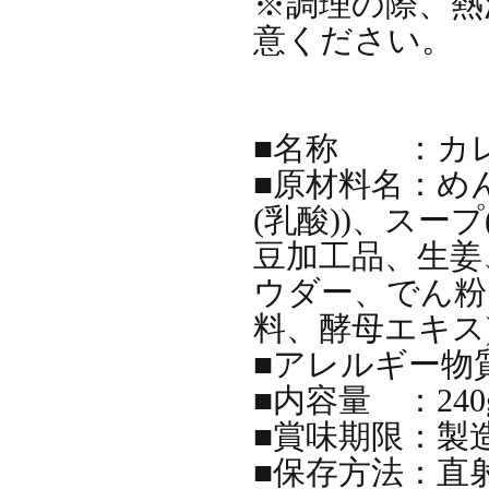
※調理の際、熱
意ください。
■名称 ：カ
■原材料名：めん
(乳酸))、ス
豆加工品、生姜
ウダー、でん粉
料、酵母エキス
■アレルギー物質
■内容量 ：240g
■賞味期限：製
■保存方法：直