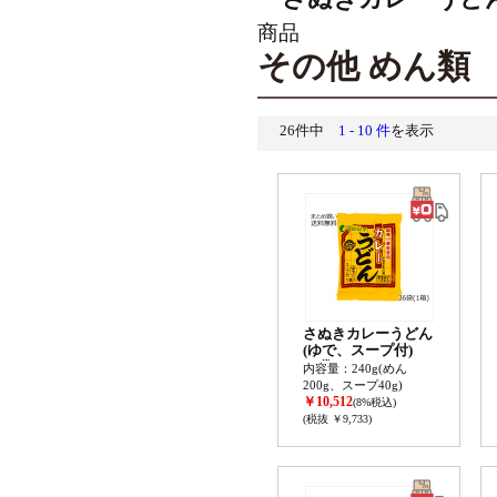
商品
その他 めん類
26件中
1 - 10 件
を表示
さぬきカレーうどん
(ゆで、スープ付)
36袋セット(1ケース)
内容量：240g(めん
200g、スープ40g)
￥10,512
(8%税込)
(税抜 ￥9,733)