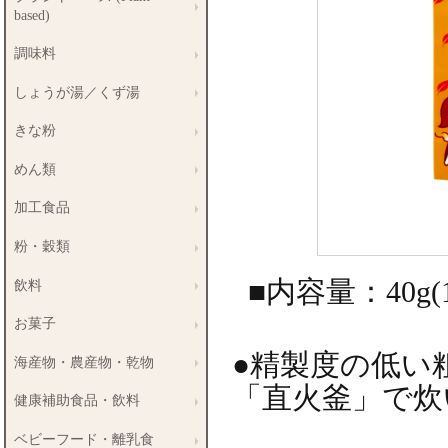
based)
調味料
しょうが湯／くず湯
きな粉
めん類
加工食品
粉・穀類
■内容量：40g(1
飲料
お菓子
●精製度の低い
海産物・農産物・乾物
「直火釜」で炊
健康補助食品・飲料
ベビーフード・離乳食