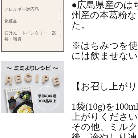
●広島県産のは
アレルギー対応品
州産の本葛粉な
化粧品
た。
石けん・トイレタリー・器
具・雑貨
※はちみつを使
には飲ませない
【お召し上がり
1袋(10g)を
上がりください
その他、ミルク
後、冷やしり凍