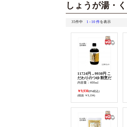
しょうが湯・く
35件中
1 - 10 件
を表示
11724円→9930円 こ
だわりのつゆ 割烹だ
し 12本セット
内容量：400ml
￥9,930
(8%税込)
(税抜 ￥9,194)