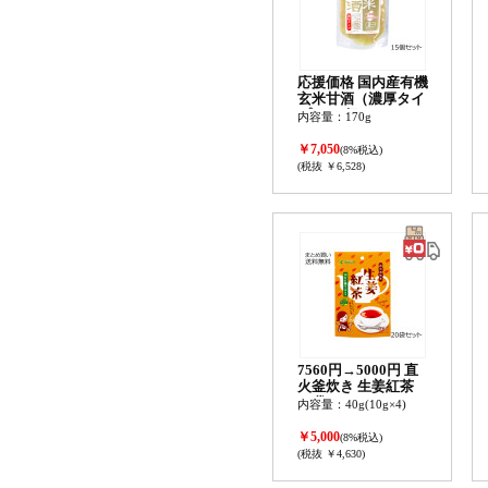
応援価格 国内産有機
玄米甘酒（濃厚タイ
プ） 15個セット
内容量：170g
￥7,050
(8%税込)
(税抜 ￥6,528)
7560円→5000円 直
火釜炊き 生姜紅茶
20袋セット(1ケース)
内容量：40g(10g×4)
賞味期限:2027年2月
27日
￥5,000
(8%税込)
(税抜 ￥4,630)