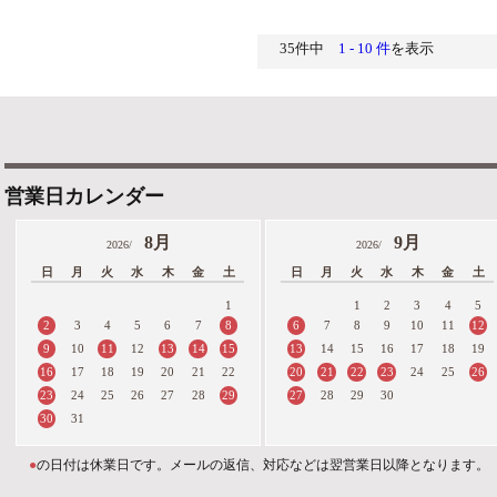
35件中
1 - 10 件
を表示
営業日カレンダー
8月
9月
2026/
2026/
日
月
火
水
木
金
土
日
月
火
水
木
金
土
1
1
2
3
4
5
2
8
6
12
3
4
5
6
7
7
8
9
10
11
9
11
13
14
15
13
10
12
14
15
16
17
18
19
16
20
21
22
23
26
17
18
19
20
21
22
24
25
23
29
27
24
25
26
27
28
28
29
30
30
31
●
の日付は休業日です。メールの返信、対応などは翌営業日以降となります。