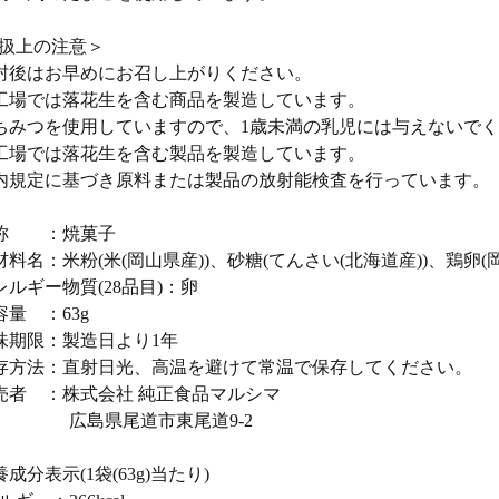
扱上の注意＞
封後はお早めにお召し上がりください。
工場では落花生を含む商品を製造しています。
ちみつを使用していますので、1歳未満の乳児には与えないで
工場では落花生を含む製品を製造しています。
内規定に基づき原料または製品の放射能検査を行っています。
名称 ：焼菓子
材料名：米粉(米(岡山県産))、砂糖(てんさい(北海道産))、鶏卵(
レルギー物質(28品目)：卵
容量 ：63g
味期限：製造日より1年
存方法：直射日光、高温を避けて常温で保存してください。
売者 ：株式会社 純正食品マルシマ
島県尾道市東尾道9-2
養成分表示(1袋(63g)当たり)