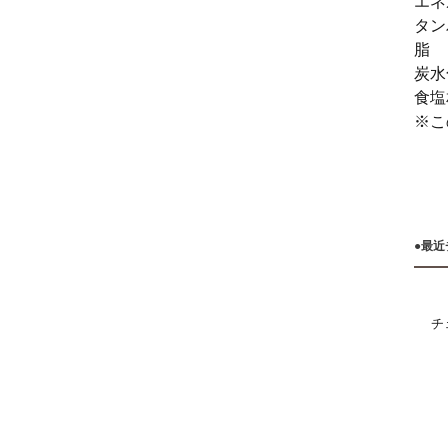
エネル
タン
脂 
炭水
食塩
※こ
●最
チ