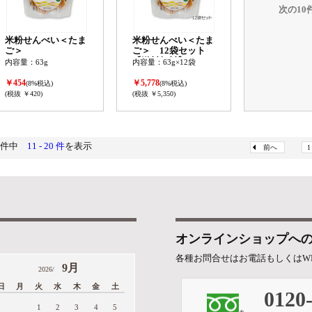
次の10
米粉せんべい＜たま
米粉せんべい＜たま
ご＞
ご＞ 12袋セット
【送料無料】
内容量：63g
内容量：63g×12袋
￥454
￥5,778
(8%税込)
(8%税込)
(税抜 ￥420)
(税抜 ￥5,350)
9件中
11 - 20 件
を表示
前へ
1
オンラインショップへ
各種お問合せはお電話もしくはW
9月
2026/
日
月
火
水
木
金
土
0120
1
2
3
4
5