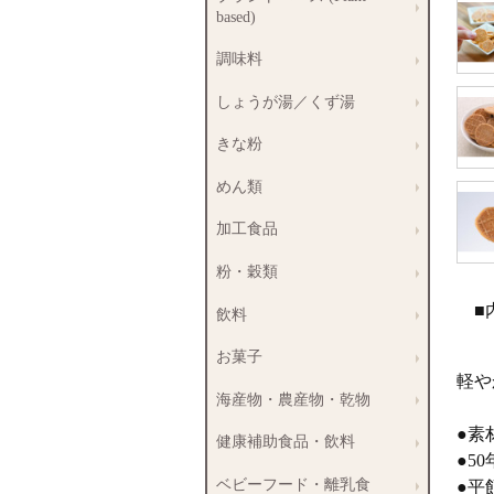
based)
調味料
しょうが湯／くず湯
きな粉
めん類
加工食品
粉・穀類
■
飲料
お菓子
軽や
海産物・農産物・乾物
●素
健康補助食品・飲料
●5
ベビーフード・離乳食
●平