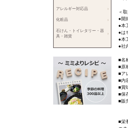
アレルギー対応品
＜取
●開
化粧品
●本
石けん・トイレタリー・器
●は
具・雑貨
●本
●社
■
■原
■ア
■内
■賞
■保
■販
広
■栄