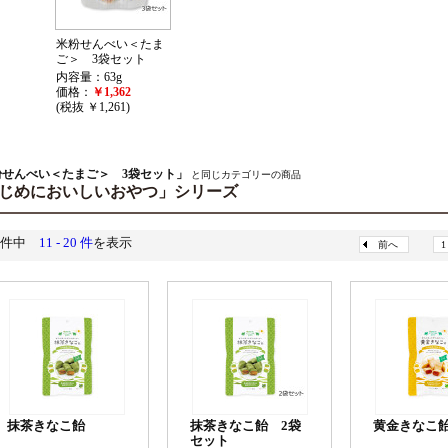
米粉せんべい＜たま
ご＞ 3袋セット
内容量：63g
価格：
￥1,362
(税抜 ￥1,261)
粉せんべい＜たまご＞ 3袋セット」
と同じカテゴリーの商品
じめにおいしいおやつ」シリーズ
9件中
11 - 20 件
を表示
前へ
1
抹茶きなこ飴
抹茶きなこ飴 2袋
黄金きなこ
セット