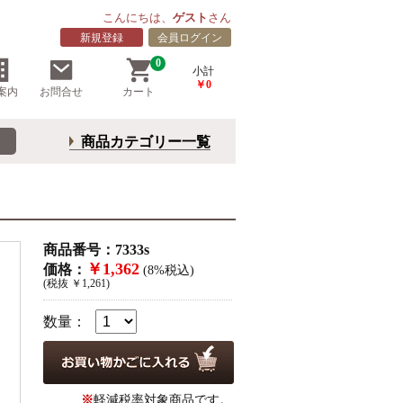
こんにちは、
ゲスト
さん
新規登録
会員ログイン
0
小計
￥0
案内
お問合せ
カート
商品カテゴリー一覧
商品番号：7333s
￥1,362
価格：
(8%税込)
(税抜 ￥1,261)
数量：
※
軽減税率対象商品です。