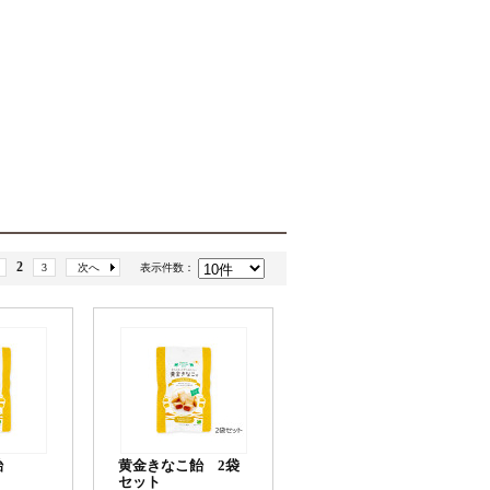
2
3
次へ
表示件数：
飴
黄金きなこ飴 2袋
セット