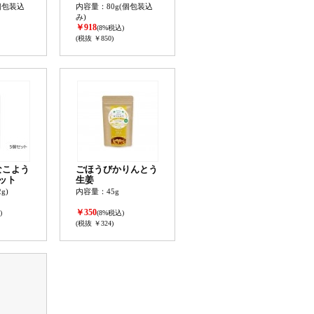
個包装込
内容量：80g(個包装込
み)
￥918
(8%税込)
(税抜 ￥850)
なこよう
ごほうびかりんとう
ット
生姜
g)
内容量：45g
￥350
)
(8%税込)
(税抜 ￥324)