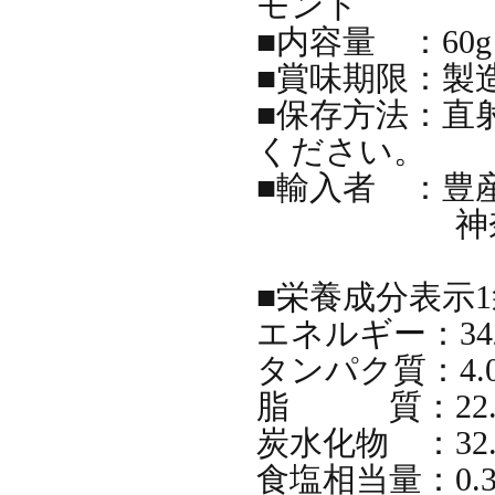
モンド
■内容量 ：60g
■賞味期限：製
■保存方法：直
ください。
■輸入者 ：豊
神奈川県横浜
■栄養成分表示1袋
エネルギー：342k
タンパク質：4.0
脂 質：22.
炭水化物 ：32.
食塩相当量：0.3