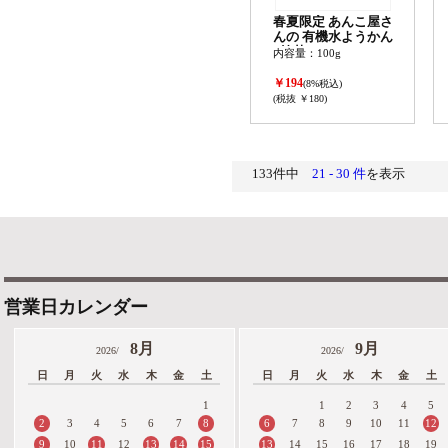
春夏限定 あんこ屋さ
んの 有機水ようかん
<抹茶>
内容量：100g
￥194
(8%税込)
(税抜 ￥180)
133件中
21 - 30 件
を表示
営業日カレンダー
8月
9月
2026/
2026/
日
月
火
水
木
金
土
日
月
火
水
木
金
土
1
1
2
3
4
5
2
8
6
12
3
4
5
6
7
7
8
9
10
11
9
11
13
14
15
13
10
12
14
15
16
17
18
19