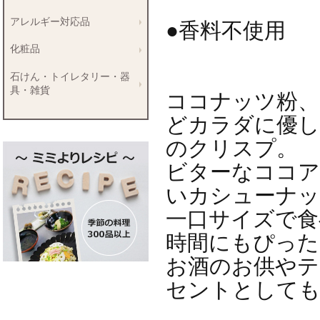
アレルギー対応品
●香料不使用
化粧品
石けん・トイレタリー・器
具・雑貨
ココナッツ粉、
どカラダに優し
のクリスプ。
ビターなココア
いカシューナッ
一口サイズで食
時間にもぴった
お酒のお供やテ
セントとして