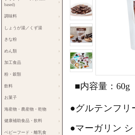
based)
調味料
しょうが湯／くず湯
きな粉
めん類
加工食品
粉・穀類
■内容量：60g
飲料
お菓子
●グルテンフリ
海産物・農産物・乾物
健康補助食品・飲料
●マーガリン 
ベビーフード・離乳食