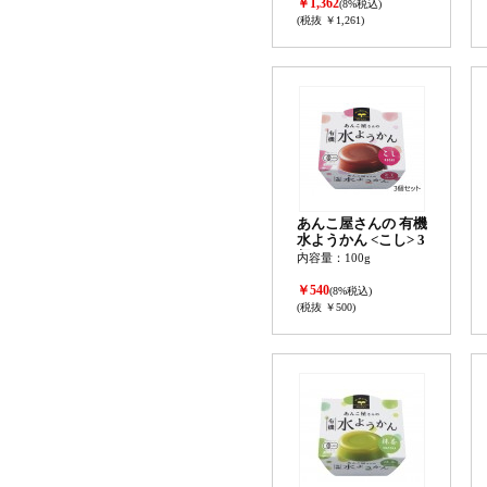
￥1,362
(8%税込)
(税抜 ￥1,261)
あんこ屋さんの 有機
水ようかん <こし> 3
個セット
内容量：100g
￥540
(8%税込)
(税抜 ￥500)