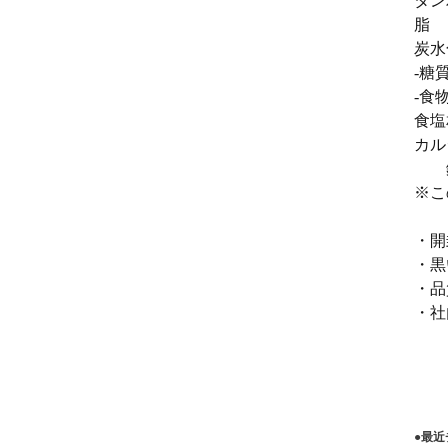
タン
脂 
炭水
-糖
-食物
食塩
カル
鉄 
※こ
・開
・黒
・品
・社
●最