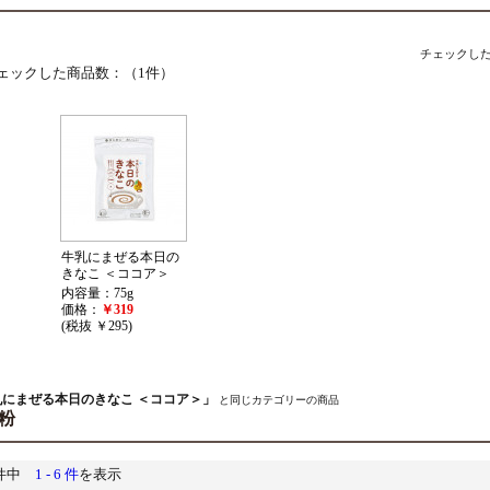
チェックし
ェックした商品数：（1件）
牛乳にまぜる本日の
きなこ ＜ココア＞
内容量：75g
価格：
￥319
(税抜 ￥295)
乳にまぜる本日のきなこ ＜ココア＞」
と同じカテゴリーの商品
粉
6件中
1 - 6 件
を表示