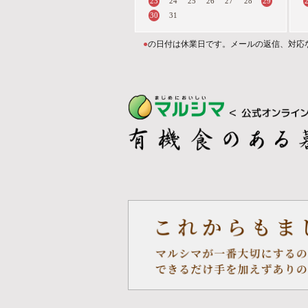
23
29
24
25
26
27
28
30
31
●
の日付は休業日です。メールの返信、対応