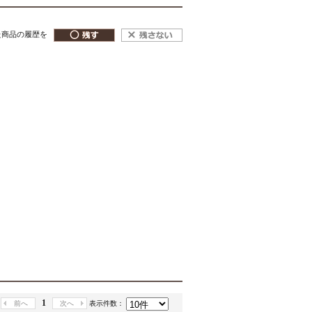
た商品の履歴を
1
前へ
次へ
表示件数：