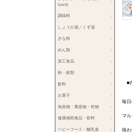
based)
調味料
しょうが湯／くず湯
きな粉
めん類
加工食品
粉・穀類
■
飲料
お菓子
毎日
海産物・農産物・乾物
マル
健康補助食品・飲料
ベビーフード・離乳食
味わ