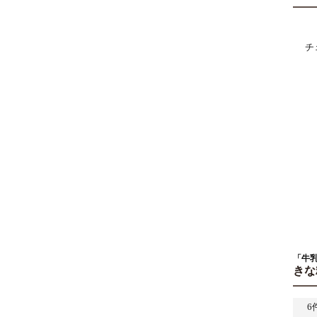
チ
「牛
きな