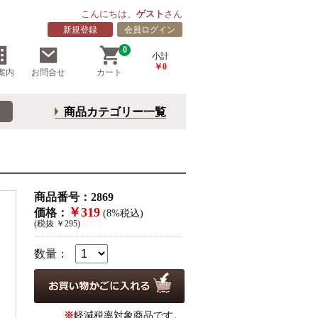
こんにちは、
ゲスト
さん
新規登録
会員ログイン
0
小計
￥0
案内
お問合せ
カート
商品カテゴリー一覧
商品番号：2869
￥319
価格：
(8%税込)
(税抜 ￥295)
数量：
※
軽減税率対象商品です。