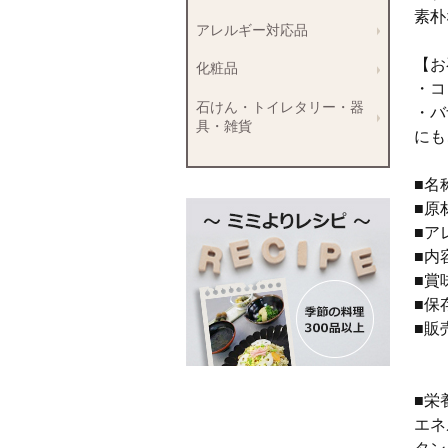
素朴
アレルギー対応品
【お
化粧品
・コ
石けん・トイレタリー・器
・バ
具・雑貨
にも
■名
■原
■ア
■内
■賞
■保
■販
広
■栄
エネル