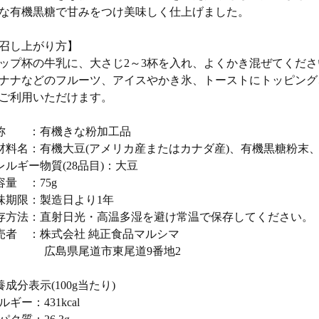
な有機黒糖で甘みをつけ美味しく仕上げました。
召し上がり方】
ップ杯の牛乳に、大さじ2～3杯を入れ、よくかき混ぜてくださ
ナナなどのフルーツ、アイスやかき氷、トーストにトッピング
ご利用いただけます。
称 ：有機きな粉加工品
材料名：有機大豆(アメリカ産またはカナダ産)、有機黒糖粉末
レルギー物質(28品目)：大豆
容量 ：75g
味期限：製造日より1年
存方法：直射日光・高温多湿を避け常温で保存してください。
売者 ：株式会社 純正食品マルシマ
島県尾道市東尾道9番地2
養成分表示(100g当たり)
ギー：431kcal