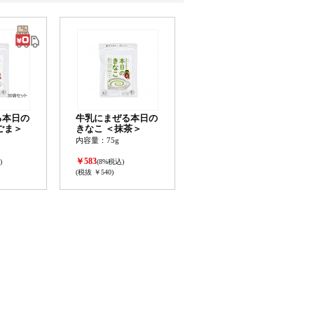
る本日の
牛乳にまぜる本日の
黒ごま＞
きなこ ＜抹茶＞
内容量：75g
￥583
)
(8%税込)
(税抜 ￥540)