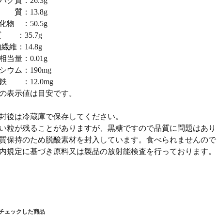
パク質：26.3g
質：13.8g
化物 ：50.5g
質 ：35.7g
繊維：14.8g
相当量：0.01g
シウム：190mg
：12.0mg
の表示値は目安です。
封後は冷蔵庫で保存してください。
い粒が残ることがありますが、黒糖ですので品質に問題はあり
質保持のため脱酸素材を封入しています。食べられませんので
内規定に基づき原料又は製品の放射能検査を行っております。
近チェックした商品