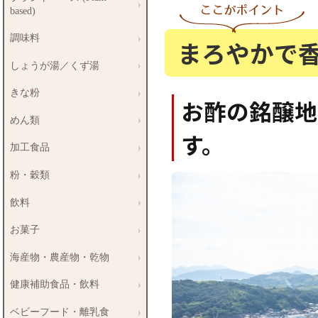
based)
調味料
まろやかで
しょうが湯／くず湯
きな粉
お酢の銘醸地
めん類
す。
加工食品
粉・穀類
飲料
お菓子
海産物・農産物・乾物
健康補助食品・飲料
ベビーフード・離乳食