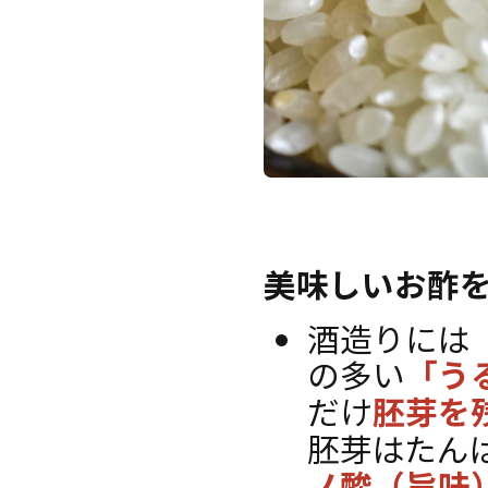
美味しいお酢
酒造りには
の多い
「う
だけ
胚芽を
胚芽はたん
ノ酸（旨味