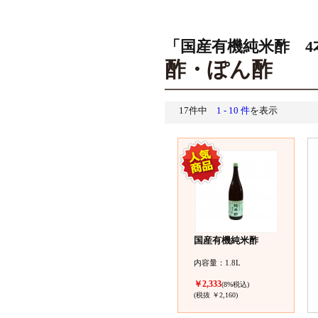
「国産有機純米酢 4
酢・ぽん酢
17件中
1 - 10 件
を表示
国産有機純米酢
内容量：1.8L
￥2,333
(8%税込)
(税抜 ￥2,160)