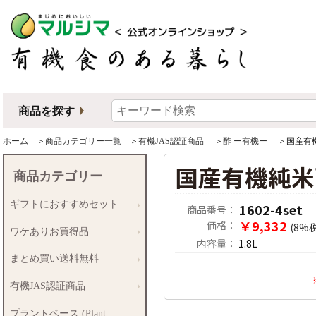
商品を探す
ホーム
＞
商品カテゴリー一覧
＞
有機JAS認証商品
＞
酢 ー有機ー
＞国産有機
国産有機純米
商品カテゴリー
ギフトにおすすめセット
1602-4set
商品番号：
￥9,332
価格：
(8%
ワケありお買得品
内容量：
1.8L
まとめ買い送料無料
有機JAS認証商品
プラントベース (Plant