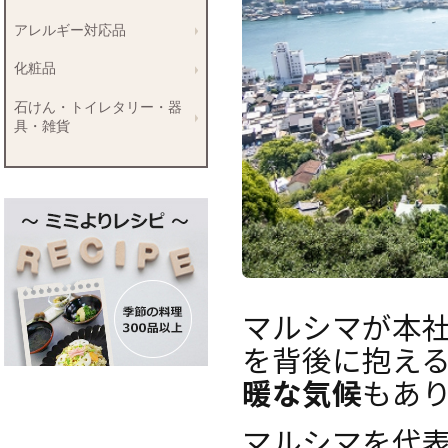
アレルギー対応品
化粧品
石けん・トイレタリー・器
具・雑貨
マルシマが本
を背後に抱え
暖な気候
もあ
マルシマを代