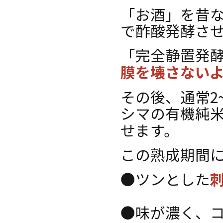
「お酒」を昔
で酢酸発酵さ
「完全静置発酵
膜を壊さない
その後、通常2
シマの有機純
せます。
この熟成期間
●ツンとした
●味が濃く、