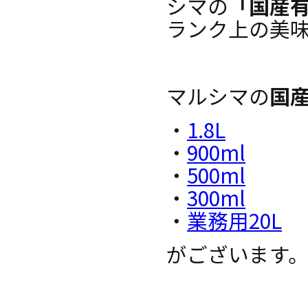
シマの
「国産
ランク上の美
マルシマの
国
・
1.8L
・
900ml
・
500ml
・
300ml
・
業務用20L
がございます