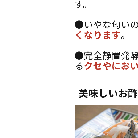
す。
●いやな匂い
くなります
。
●完全静置発
る
クセやにお
美味しいお酢