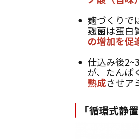
麹づくりで
麹菌は蛋白
の増加を促
仕込み後2
が、たんぱ
熟成
させア
「循環式静置